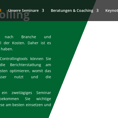
olling
Unsere Seminare
Beratungen & Coaching
Keynot
je nach Branche und
l der Kosten. Daher ist es
u haben.
Controllingtools können Sie
 die Berichterstattung am
sten optimieren, womit das
esser nutzt und die
in zweitägiges Seminar
r bekommen Sie wichtige
diese am besten einsetzen und